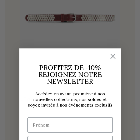
PROFITEZ DE -10%
REJOIGNEZ NOTRE
NEWSLETTER
Accédez en avant-première à nos
nouvelles collections, nos soldes et
CEINTURE AVA
soyez invités à nos évènements exclusifs
250,00 €
OUT OF STOCK
Prénom
Email