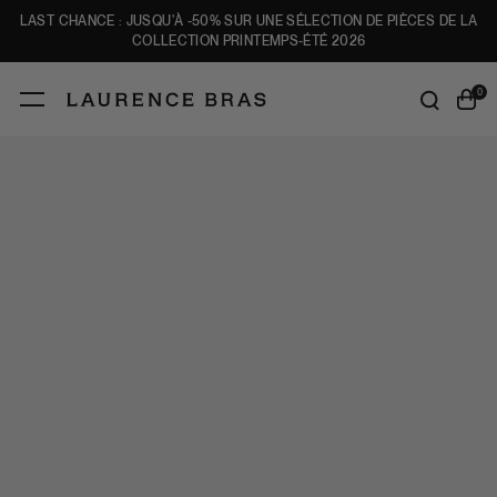
LAST CHANCE : JUSQU'À -50% SUR UNE SÉLECTION DE PIÈCES DE LA
COLLECTION PRINTEMPS-ÉTÉ 2026
0
VALIDER
VALIDER
NOUVEAUTÉS
SHOP
LAST CHANCE
LOOKBOOK
L'UNIVERS