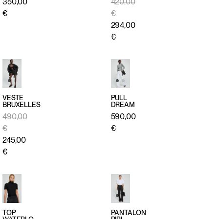
APERÇU
APERÇU
350,00
420,00
RAPIDE
RAPIDE
€
€
294,00
€
VESTE
PULL
BRUXELLES
DREAM
APERÇU
APERÇU
490,00
590,00
RAPIDE
RAPIDE
€
€
245,00
€
TOP
PANTALON