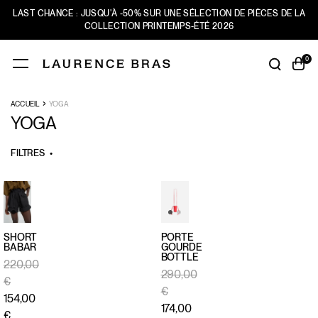
LAST CHANCE : JUSQU'À -50% SUR UNE SÉLECTION DE PIÈCES DE LA
COLLECTION PRINTEMPS-ÉTÉ 2026
0
VALIDER
VALIDER
›
ACCUEIL
YOGA
NOUVEAUTÉS
YOGA
SHOP
FILTRES
LAST CHANCE
LOOKBOOK
L'UNIVERS
SHORT
PORTE
BABAR
GOURDE
BOTTLE
APERÇU
APERÇU
220,00
290,00
RAPIDE
RAPIDE
€
€
154,00
174,00
€