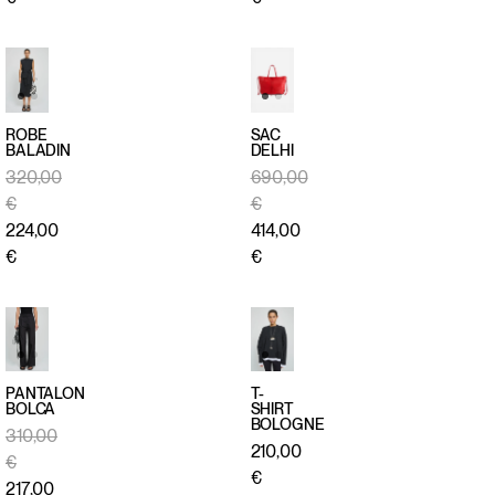
ROBE
SAC
BALADIN
DELHI
APERÇU
APERÇU
320,00
690,00
RAPIDE
RAPIDE
€
€
224,00
414,00
€
€
PANTALON
T-
BOLCA
SHIRT
BOLOGNE
APERÇU
APERÇU
310,00
210,00
RAPIDE
RAPIDE
€
€
217,00