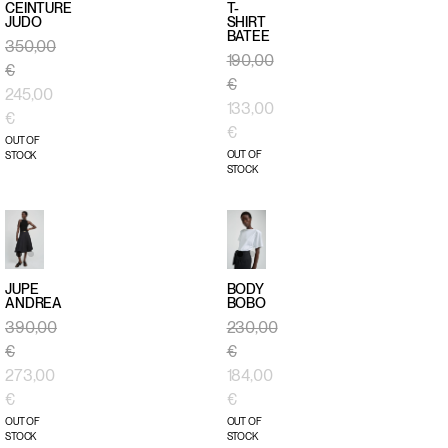
CEINTURE
T-
JUDO
SHIRT
BATEE
APERÇU
APERÇU
350,00
190,00
RAPIDE
RAPIDE
€
€
245,00
133,00
€
€
OUT OF
OUT OF
STOCK
STOCK
JUPE
BODY
ANDREA
BOBO
APERÇU
APERÇU
390,00
230,00
RAPIDE
RAPIDE
€
€
273,00
184,00
€
€
OUT OF
OUT OF
STOCK
STOCK