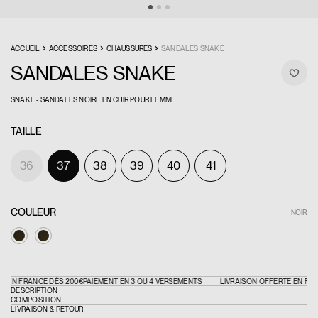
›
›
›
ACCUEIL
ACCESSOIRES
CHAUSSURES
SANDALES SNAKE
SANDALES SNAKE
SNAKE - SANDALES NOIRE EN CUIR POUR FEMME
TAILLE
36
37
38
39
40
41
COULEUR
NOIR
 EN FRANCE DÈS 200€
PAIEMENT EN 3 OU 4 VERSEMENTS
LIVRAISON OFFERTE EN FRAN
DESCRIPTION
COMPOSITION
LIVRAISON & RETOUR