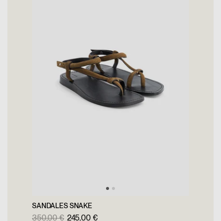
Langue/Language :
Français
English
Je m'inscris
SANDALES SNAKE
350,00 €
245,00 €