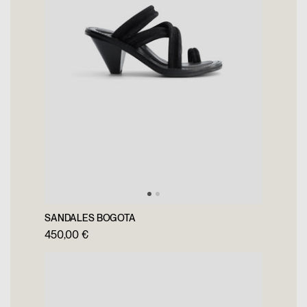
PROFITEZ DE -10%
REJOIGNEZ NOTRE
NEWSLETTER
Accédez en avant-première à nos
nouvelles collections, nos soldes et
SANDALES BOGOTA
soyez invités à nos évènements exclusifs
450,00 €
Prénom
Email