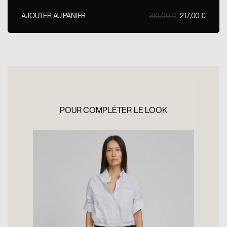
AJOUTER AU PANIER
310,00 €
217,00 €
AJOUTER AU PANIER
PROFITEZ DE -10%
REJOIGNEZ NOTRE
NEWSLETTER
POUR COMPLÉTER LE LOOK
Accédez en avant-première à nos
nouvelles collections, nos soldes et soyez
invités à nos évènements exclusifs
Prénom
Email