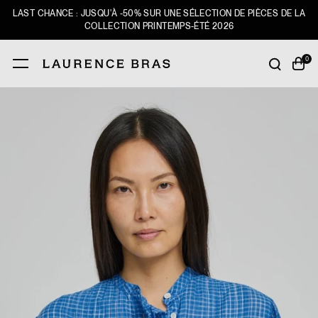
LAST CHANCE : JUSQU'À -50% SUR UNE SÉLECTION DE PIÈCES DE LA
COLLECTION PRINTEMPS-ÉTÉ 2026
0
VALIDER
VALIDER
NOUVEAUTÉS
SHOP
LAST CHANCE
LOOKBOOK
L'UNIVERS